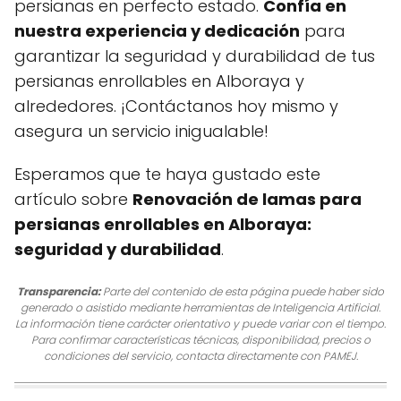
persianas en perfecto estado.
Confía en
nuestra experiencia y dedicación
para
garantizar la seguridad y durabilidad de tus
persianas enrollables en Alboraya y
alrededores. ¡Contáctanos hoy mismo y
asegura un servicio inigualable!
Esperamos que te haya gustado este
artículo sobre
Renovación de lamas para
persianas enrollables en Alboraya:
seguridad y durabilidad
.
Transparencia:
Parte del contenido de esta página puede haber sido
generado o asistido mediante herramientas de Inteligencia Artificial.
La información tiene carácter orientativo y puede variar con el tiempo.
Para confirmar características técnicas, disponibilidad, precios o
condiciones del servicio, contacta directamente con PAMEJ.