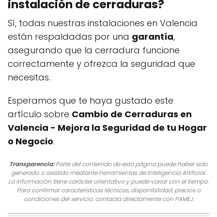
instalación de cerraduras?
Sí, todas nuestras instalaciones en Valencia
están respaldadas por una
garantía
,
asegurando que la cerradura funcione
correctamente y ofrezca la seguridad que
necesitas.
Esperamos que te haya gustado este
artículo sobre
Cambio de Cerraduras en
Valencia - Mejora la Seguridad de tu Hogar
o Negocio
.
Transparencia:
Parte del contenido de esta página puede haber sido
generado o asistido mediante herramientas de Inteligencia Artificial.
La información tiene carácter orientativo y puede variar con el tiempo.
Para confirmar características técnicas, disponibilidad, precios o
condiciones del servicio, contacta directamente con PAMEJ.