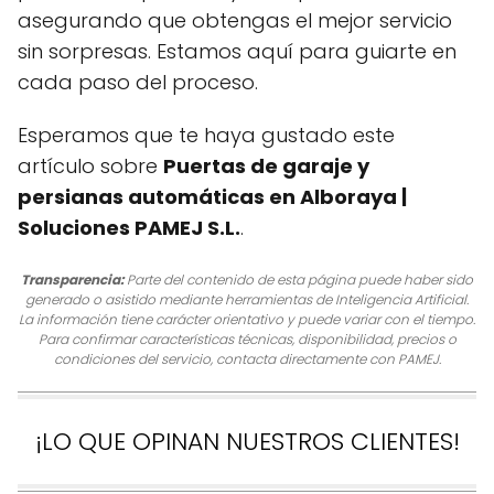
asegurando que obtengas el mejor servicio
sin sorpresas. Estamos aquí para guiarte en
cada paso del proceso.
Esperamos que te haya gustado este
artículo sobre
Puertas de garaje y
persianas automáticas en Alboraya |
Soluciones PAMEJ S.L.
.
Transparencia:
Parte del contenido de esta página puede haber sido
generado o asistido mediante herramientas de Inteligencia Artificial.
La información tiene carácter orientativo y puede variar con el tiempo.
Para confirmar características técnicas, disponibilidad, precios o
condiciones del servicio, contacta directamente con PAMEJ.
¡LO QUE OPINAN NUESTROS CLIENTES!