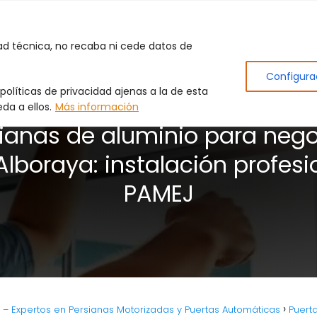
Inicio
Puertas de Garaje
Cerrajero
Produc
dad técnica, no recaba ni cede datos de
Configura
olíticas de privacidad ajenas a la de esta
da a ellos.
Más información
ianas de aluminio para neg
Alboraya: instalación profesi
PAMEJ
L. – Expertos en Persianas Motorizadas y Puertas Automáticas
Puert