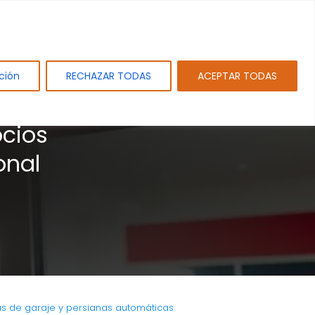
tos
Sobre PAMEJ. SL.
Blog
Contacto
ción
RECHAZAR TODAS
ACEPTAR TODAS
ocios
onal
as de garaje y persianas automáticas