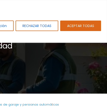
tos
Sobre PAMEJ. SL.
Blog
Contacto
ción
RECHAZAR TODAS
ACEPTAR TODAS
idad
s
as de garaje y persianas automáticas