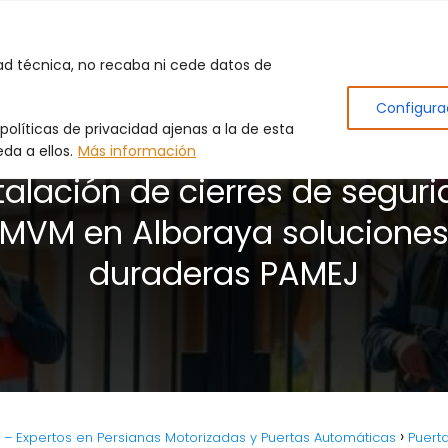
Inicio
Puertas de Garaje
Cerrajero
Produc
dad técnica, no recaba ni cede datos de
Configura
olíticas de privacidad ajenas a la de esta
da a ellos.
Más información
talación de cierres de segur
MVM en Alboraya solucione
duraderas PAMEJ
L. – Expertos en Persianas Motorizadas y Puertas Automáticas
Puert