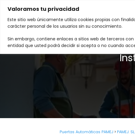
Valoramos tu privacidad
Este sitio web únicamente utiliza cookies propias con finali
carácter personal de los usuarios sin su conocimiento.
Sin embargo, contiene enlaces a sitios web de terceros con p
entidad que usted podrá decidir si acepta o no cuando acce
Ins
Puertas Automáticas PAMEJ
PAMEJ. S