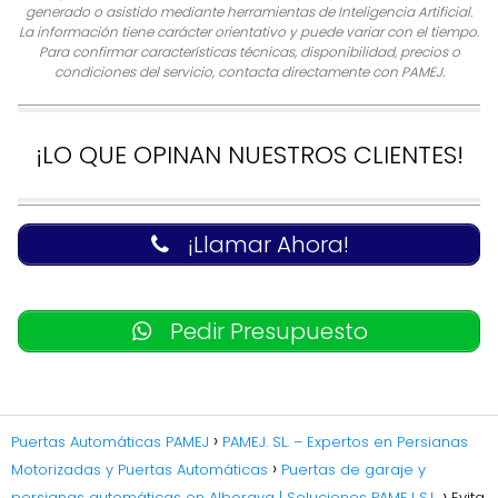
generado o asistido mediante herramientas de Inteligencia Artificial.
La información tiene carácter orientativo y puede variar con el tiempo.
Para confirmar características técnicas, disponibilidad, precios o
condiciones del servicio, contacta directamente con PAMEJ.
¡LO QUE OPINAN NUESTROS CLIENTES!
¡Llamar Ahora!
Pedir Presupuesto
Puertas Automáticas PAMEJ
PAMEJ. SL. – Expertos en Persianas
Motorizadas y Puertas Automáticas
Puertas de garaje y
persianas automáticas en Alboraya | Soluciones PAMEJ S.L.
Evita