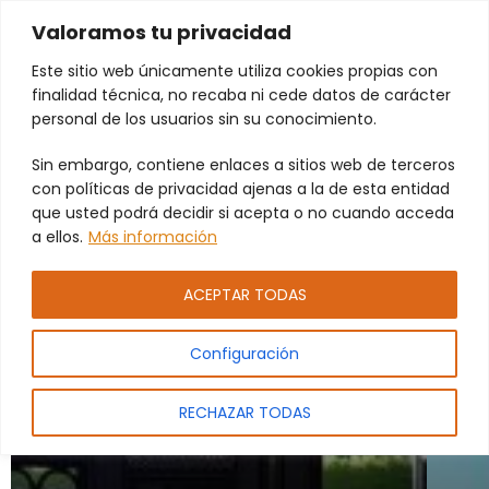
Valoramos tu privacidad
Este sitio web únicamente utiliza cookies propias con
finalidad técnica, no recaba ni cede datos de carácter
Instalación de Puertas
personal de los usuarios sin su conocimiento.
de Garaje Automáticas
Sin embargo, contiene enlaces a sitios web de terceros
con políticas de privacidad ajenas a la de esta entidad
Servicio especializado en la instalación
que usted podrá decidir si acepta o no cuando acceda
de puertas de garaje automáticas para
a ellos.
Más información
viviendas y negocios en Valencia.
ACEPTAR TODAS
Configuración
RECHAZAR TODAS