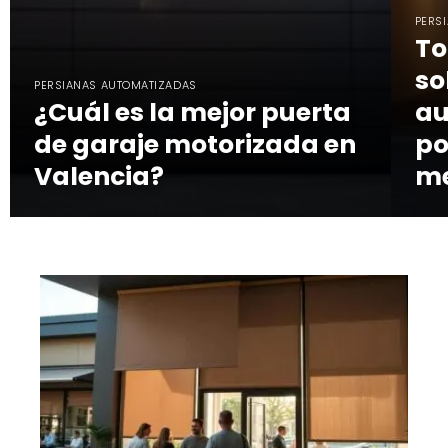
PERS
To
so
PERSIANAS AUTOMATIZADAS
¿Cuál es la mejor puerta
au
de garaje motorizada en
po
Valencia?
me