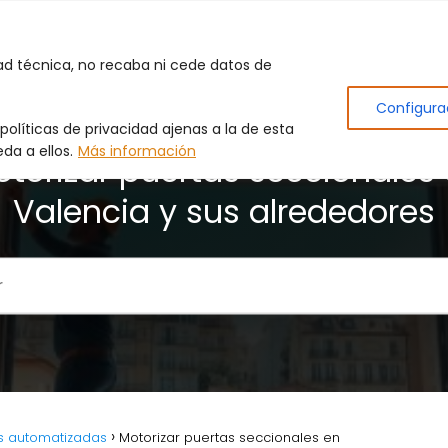
Inicio
Puertas de Garaje
Cerrajero
Produc
dad técnica, no recaba ni cede datos de
Configura
olíticas de privacidad ajenas a la de esta
da a ellos.
Más información
torizar puertas seccionales
Valencia y sus alrededores
s automatizadas
Motorizar puertas seccionales en