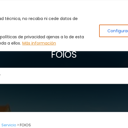
Inicio
Puertas de Garaje
Cerrajero
Produc
dad técnica, no recaba ni cede datos de
Configura
olíticas de privacidad ajenas a la de esta
da a ellos.
Más información
FOIOS
 Servicio
FOIOS