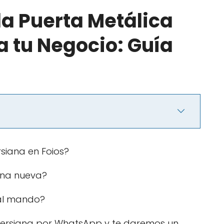
la Puerta Metálica
a tu Negocio: Guía
rsiana en Foios?
iana nueva?
al mando?
ersiana por WhatsApp y te daremos un