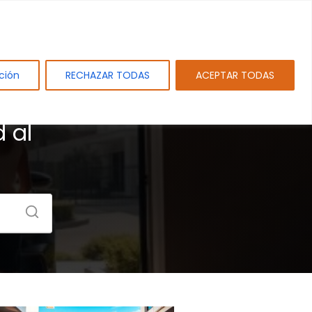
tos
Sobre PAMEJ. SL.
Blog
Contacto
ción
RECHAZAR TODAS
ACEPTAR TODAS
e en
 al