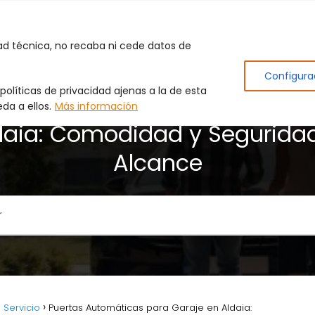
Inicio
Puertas de Garaje
Cerrajero
Produc
dad técnica, no recaba ni cede datos de
Configura
olíticas de privacidad ajenas a la de esta
rtas Automáticas para Garaj
da a ellos.
Más información
daia: Comodidad y Seguridad
Alcance
 Servicio
Puertas Automáticas para Garaje en Aldaia: