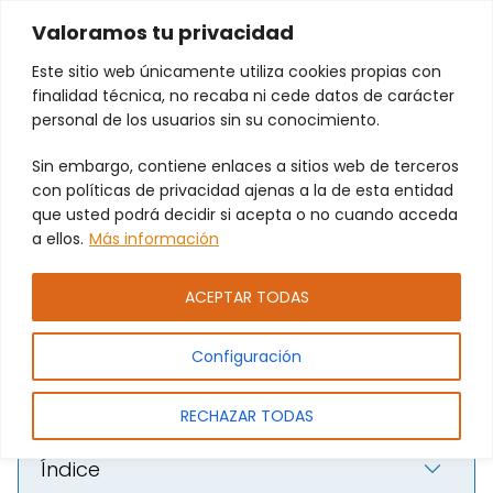
Valoramos tu privacidad
Este sitio web únicamente utiliza cookies propias con
finalidad técnica, no recaba ni cede datos de carácter
personal de los usuarios sin su conocimiento.
Cerraduras Electrónicas para
Puertas Automáticas en La
Sin embargo, contiene enlaces a sitios web de terceros
con políticas de privacidad ajenas a la de esta entidad
Eliana: Seguridad Avanzada al
que usted podrá decidir si acepta o no cuando acceda
Alcance de Todos
a ellos.
Más información
ACEPTAR TODAS
Configuración
RECHAZAR TODAS
Índice