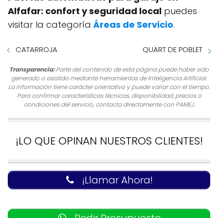
Alfafar: confort y seguridad local
puedes
visitar la categoría
Áreas de Servicio
.
CATARROJA
QUART DE POBLET
Transparencia:
Parte del contenido de esta página puede haber sido
generado o asistido mediante herramientas de Inteligencia Artificial.
La información tiene carácter orientativo y puede variar con el tiempo.
Para confirmar características técnicas, disponibilidad, precios o
condiciones del servicio, contacta directamente con PAMEJ.
¡LO QUE OPINAN NUESTROS CLIENTES!
¡Llamar Ahora!