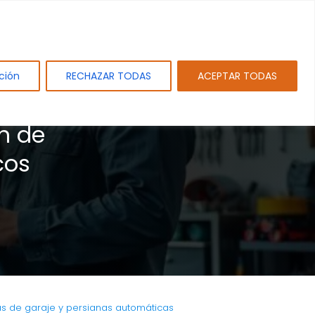
tos
Sobre PAMEJ. SL.
Blog
Contacto
ción
RECHAZAR TODAS
ACEPTAR TODAS
n de
cos
as de garaje y persianas automáticas