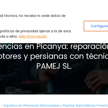
Inicio
Puertas de Garaje
Cerrajero
Produc
dad técnica, no recaba ni cede datos de
Configura
olíticas de privacidad ajenas a la de esta
da a ellos.
Más información
encias en Picanya: reparació
tores y persianas con técni
PAMEJ SL.
L. – Expertos en Persianas Motorizadas y Puertas Automáticas
Puert