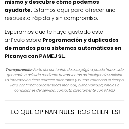
mismo y descubre cómo podemos
ayudarte.
Estamos aquí para ofrecer una
respuesta rápida y sin compromiso.
Esperamos que te haya gustado este
artículo sobre
Programación y duplicados
de mandos para sistemas automáticos en
Picanya con PAMEJ SL.
.
Transparencia:
Parte del contenido de esta página puede haber sido
generado o asistido mediante herramientas de Inteligencia Artificial.
La información tiene carácter orientativo y puede variar con el tiempo.
Para confirmar características técnicas, disponibilidad, precios o
condiciones del servicio, contacta directamente con PAMEJ.
¡LO QUE OPINAN NUESTROS CLIENTES!