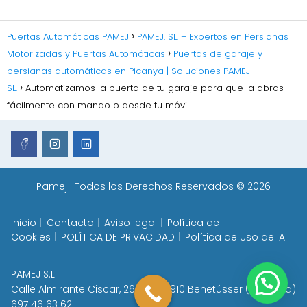
Puertas Automáticas PAMEJ
PAMEJ. SL. – Expertos en Persianas
Motorizadas y Puertas Automáticas
Puertas de garaje y
persianas automáticas en Picanya | Soluciones PAMEJ
SL.
Automatizamos la puerta de tu garaje para que la abras
fácilmente con mando o desde tu móvil
Pamej
| Todos los Derechos Reservados © 2026
Inicio
Contacto
Aviso legal
Política de
Cookies
POLÍTICA DE PRIVACIDAD
Política de Uso de IA
PAMEJ S.L.
Calle Almirante Ciscar, 26 - Bj, 46910 Benetússer (Valencia)
697 46 63 62