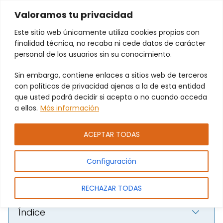
Valoramos tu privacidad
Este sitio web únicamente utiliza cookies propias con
finalidad técnica, no recaba ni cede datos de carácter
personal de los usuarios sin su conocimiento.
Sin embargo, contiene enlaces a sitios web de terceros
Automatizamos la puerta de tu
con políticas de privacidad ajenas a la de esta entidad
garaje para que la abras
que usted podrá decidir si acepta o no cuando acceda
a ellos.
Más información
fácilmente con mando o desde
tu móvil
ACEPTAR TODAS
Configuración
RECHAZAR TODAS
Índice