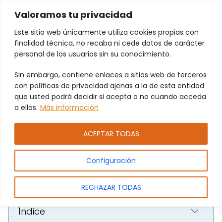
Valoramos tu privacidad
Este sitio web únicamente utiliza cookies propias con
finalidad técnica, no recaba ni cede datos de carácter
personal de los usuarios sin su conocimiento.
¿Problemas con persianas?
Sin embargo, contiene enlaces a sitios web de terceros
Reparación de persianas y
con políticas de privacidad ajenas a la de esta entidad
que usted podrá decidir si acepta o no cuando acceda
puertas automáticas en
a ellos.
Más información
Masanasa con garantía PAMEJ.
SL.
ACEPTAR TODAS
Configuración
RECHAZAR TODAS
Índice