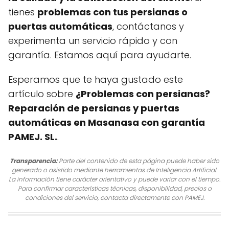
tienes
problemas con tus persianas o
puertas automáticas
, contáctanos y
experimenta un servicio rápido y con
garantía. Estamos aquí para ayudarte.
Esperamos que te haya gustado este
artículo sobre
¿Problemas con persianas?
Reparación de persianas y puertas
automáticas en Masanasa con garantía
PAMEJ. SL.
.
Transparencia:
Parte del contenido de esta página puede haber sido
generado o asistido mediante herramientas de Inteligencia Artificial.
La información tiene carácter orientativo y puede variar con el tiempo.
Para confirmar características técnicas, disponibilidad, precios o
condiciones del servicio, contacta directamente con PAMEJ.