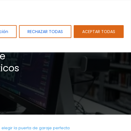
tos
Sobre PAMEJ. SL.
Blog
Contacto
ción
RECHAZAR TODAS
ACEPTAR TODAS
de
icos
elegir la puerta de garaje perfecta