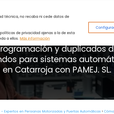
Inicio
Puertas de Garaje
Cerrajero
Produc
dad técnica, no recaba ni cede datos de
Configura
olíticas de privacidad ajenas a la de esta
da a ellos.
Más información
rogramación y duplicados 
dos para sistemas automát
en Catarroja con PAMEJ. SL.
L. – Expertos en Persianas Motorizadas y Puertas Automáticas
Cómo 