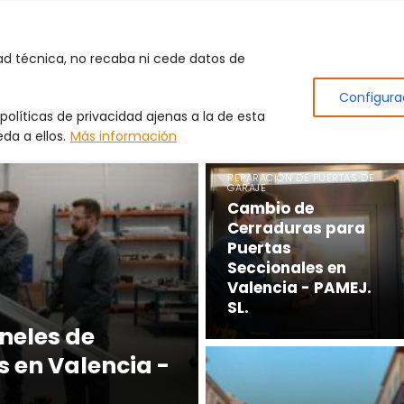
Inicio
Puertas de Garaje
Cerrajero
Produc
dad técnica, no recaba ni cede datos de
de garaje
Reparación de Puertas de Garaje
Configura
olíticas de privacidad ajenas a la de esta
e Puertas de Garaje
da a ellos.
Más información
REPARACIÓN DE PUERTAS DE
GARAJE
Cambio de
Cerraduras para
Puertas
Seccionales en
Valencia - PAMEJ.
SL.
neles de
s en Valencia -