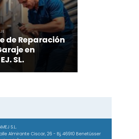
AJE
te de Reparación
Garaje en
J. SL.
AMEJ S.L.
alle Almirante Ciscar, 26 - Bj, 46910 Benetússer