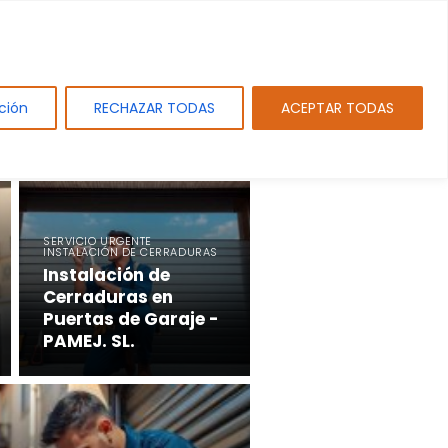
tos
Sobre PAMEJ. SL.
Blog
Contacto
ción
RECHAZAR TODAS
ACEPTAR TODAS
SERVICIO URGENTE
INSTALACIÓN DE CERRADURAS
Instalación de
Cerraduras en
Puertas de Garaje -
PAMEJ. SL.