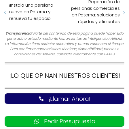
Reparación de
¡Instala una persiana
persianas comerciales
nueva en Paterna y
en Paterna: soluciones
renueva tu espacio!
rápidas y eficientes
Transparencia:
Parte del contenido de esta página puede haber sido
generado o asistido mediante herramientas de Inteligencia Artificial.
La información tiene carácter orientativo y puede variar con el tiempo.
Para confirmar características técnicas, disponibilidad, precios o
condiciones del servicio, contacta directamente con PAMEJ.
¡LO QUE OPINAN NUESTROS CLIENTES!
¡Llamar Ahora!
Pedir Presupuesto