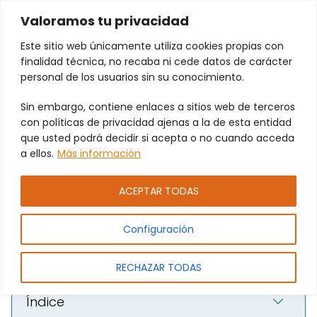
Valoramos tu privacidad
Este sitio web únicamente utiliza cookies propias con
finalidad técnica, no recaba ni cede datos de carácter
personal de los usuarios sin su conocimiento.
Sin embargo, contiene enlaces a sitios web de terceros
Soluciones anti intrusión para
con políticas de privacidad ajenas a la de esta entidad
locales en Paiporta: rejas y
que usted podrá decidir si acepta o no cuando acceda
a ellos.
Más información
automatismos adaptados con
PAMEJ. SL.
ACEPTAR TODAS
Configuración
RECHAZAR TODAS
Índice