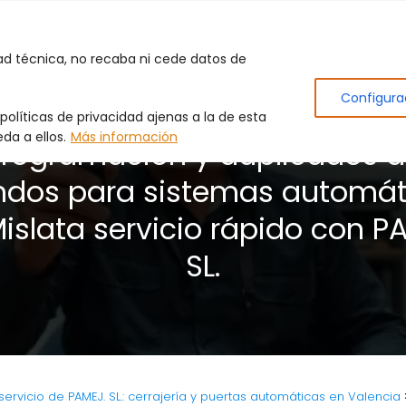
Inicio
Puertas de Garaje
Cerrajero
Produc
dad técnica, no recaba ni cede datos de
Configura
olíticas de privacidad ajenas a la de esta
da a ellos.
Más información
rogramación y duplicados 
dos para sistemas automát
islata servicio rápido con P
SL.
ervicio de PAMEJ. SL.: cerrajería y puertas automáticas en Valencia