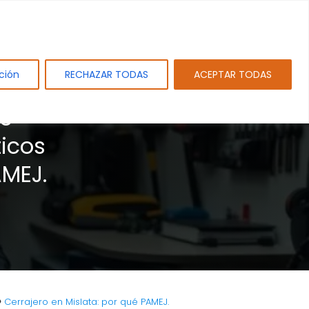
tos
Sobre PAMEJ. SL.
Blog
Contacto
ción
RECHAZAR TODAS
ACEPTAR TODAS
de
icos
AMEJ.
Cerrajero en Mislata: por qué PAMEJ.