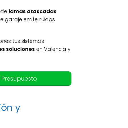
esde
lamas atascadas
e garaje emite ruidos
ones tus sistemas
es soluciones
en Valencia y
 Presupuesto
ión y