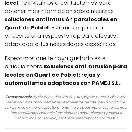
local
. Te invitamos a contactarnos para
obtener más información sobre nuestras
soluciones anti intrusión para locales en
Quart de Poblet
. Estamos aquí para
ofrecerte una respuesta rápida y efectiva,
adaptada a tus necesidades específicas.
Esperamos que te haya gustado este
artículo sobre
Soluciones anti intrusión para
locales en Quart de Poblet: rejas y
automatismos adaptados con PAMEJ S.L.
.
Transparencia:
Parte del contenido de esta página puede haber sido
generado o asistido mediante herramientas de Inteligencia Artificial.
La información tiene carácter orientativo y puede variar con el tiempo.
Para confirmar características técnicas, disponibilidad, precios o
condiciones del servicio, contacta directamente con PAMEJ.