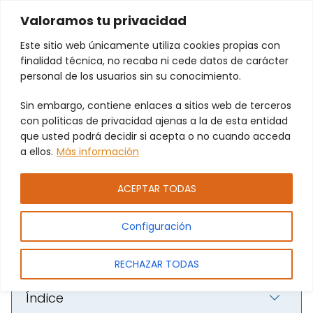
Valoramos tu privacidad
Este sitio web únicamente utiliza cookies propias con
finalidad técnica, no recaba ni cede datos de carácter
personal de los usuarios sin su conocimiento.
Sin embargo, contiene enlaces a sitios web de terceros
Soluciones anti intrusión para
con políticas de privacidad ajenas a la de esta entidad
locales en Quart de Poblet: rejas
que usted podrá decidir si acepta o no cuando acceda
a ellos.
Más información
y automatismos adaptados
con PAMEJ S.L.
ACEPTAR TODAS
Configuración
RECHAZAR TODAS
Índice