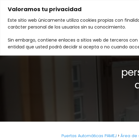
Valoramos tu privacidad
Este sitio web únicamente utiliza cookies propias con finali
carácter personal de los usuarios sin su conocimiento.
Sin embargo, contiene enlaces a sitios web de terceros con p
entidad que usted podrá decidir si acepta o no cuando acce
per
Puertas Automáticas PAMEJ
Área de s