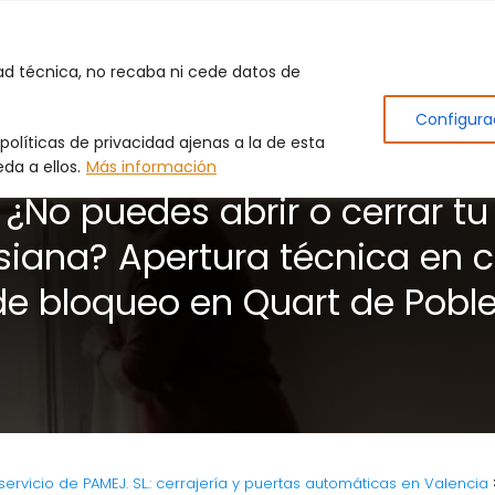
Inicio
Puertas de Garaje
Cerrajero
Produc
dad técnica, no recaba ni cede datos de
Configura
olíticas de privacidad ajenas a la de esta
da a ellos.
Más información
¿No puedes abrir o cerrar tu
siana? Apertura técnica en 
de bloqueo en Quart de Poble
ervicio de PAMEJ. SL.: cerrajería y puertas automáticas en Valencia